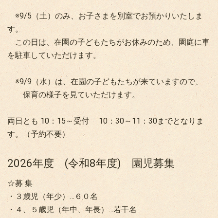
※9/5（土）のみ、お子さまを別室でお預かりいたしま
す。
この日は、在園の子どもたちがお休みのため、園庭に車
を駐車していただけます。
※9/9（水）は、在園の子どもたちが来ていますので、
保育の様子を見ていただけます。
両日とも 10：15～受付 10：30～11：30までとなりま
す。（予約不要）
2026年度 (令和8年度) 園児募集
☆募 集
・３歳児（年少）…６０名
・４、５歳児（年中、年長）…若干名