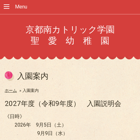
Menu
京都南カトリック学園
聖 愛 幼 稚 園
入園案内
ホーム
»
入園案内
2027年度（令和9年度） 入園説明会
《日時》
2026年 9月5日（土）
9月9日（水）